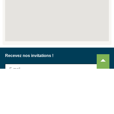
Recevez nos invitations !
Je m'abonne !
Nous contacter
Club Entreprises Erdre & Gesvres
chez Carrières Chassé