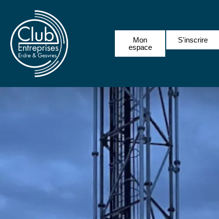
Mon
S'inscrire
espace