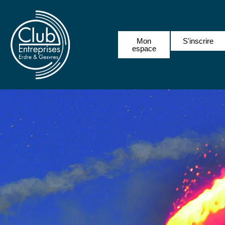
Mon
S'inscrire
espace