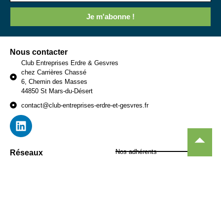
Je m'abonne !
Nous contacter
Club Entreprises Erdre & Gesvres
chez Carrières Chassé
6, Chemin des Masses
44850 St Mars-du-Désert
contact@club-entreprises-erdre-et-gesvres.fr
Nos adhérents
Réseaux
Devenir adhérent
Agenda
Membre du groupement ILES
Entreprises
Nous contacter