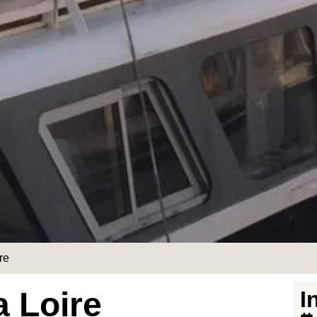
re
a Loire
I