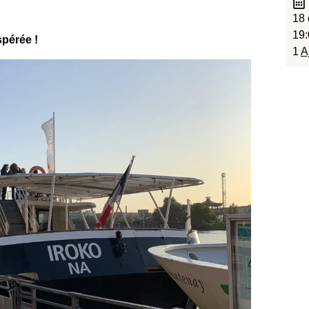
18 
19:
pérée !
1
A