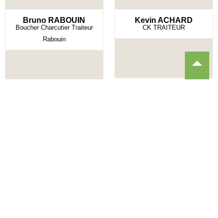
Bruno RABOUIN
Kevin ACHARD
Boucher Charcutier Traiteur
CK TRAITEUR
Rabouin
Recevez nos invitations !
Je m'abonne !
Nous contacter
Club Entreprises Erdre & Gesvres