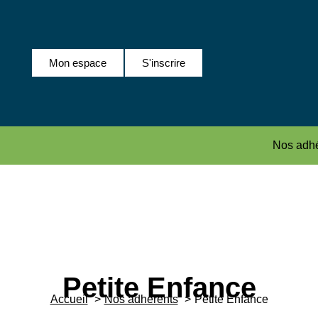
Mon espace
S'inscrire
Nos adhé
Petite Enfance
Accueil
Nos adhérents
Petite Enfance