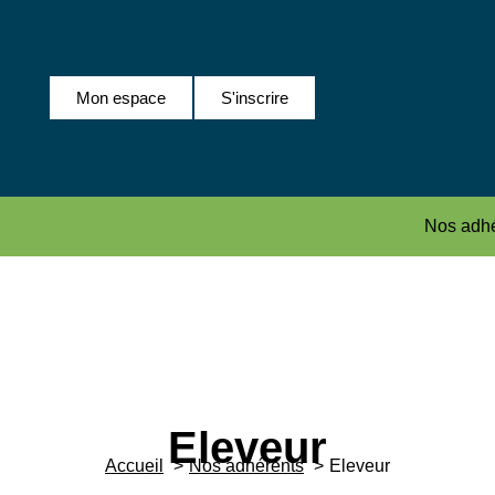
Mon espace
S'inscrire
Nos adhé
Eleveur
Accueil
Nos adhérents
Eleveur