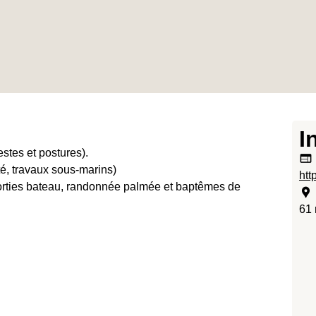
I
stes et postures).
té, travaux sous-marins)
htt
sorties bateau, randonnée palmée et baptêmes de
61 